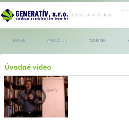
Jump to navigation
| education of adults
Se
fo
HOME
ABOUT US
COURSES
Úvodné video