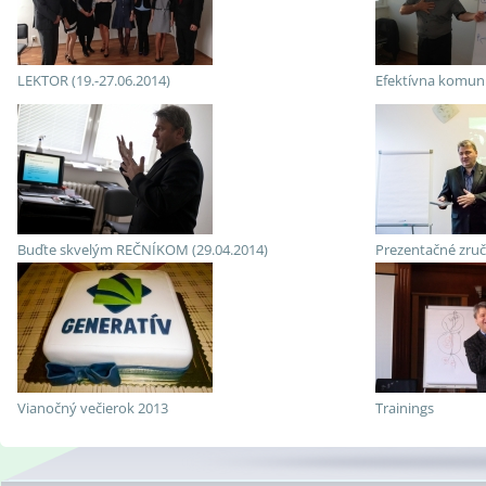
LEKTOR (19.-27.06.2014)
Efektívna komuni
Buďte skvelým REČNÍKOM (29.04.2014)
Prezentačné zručn
Vianočný večierok 2013
Trainings