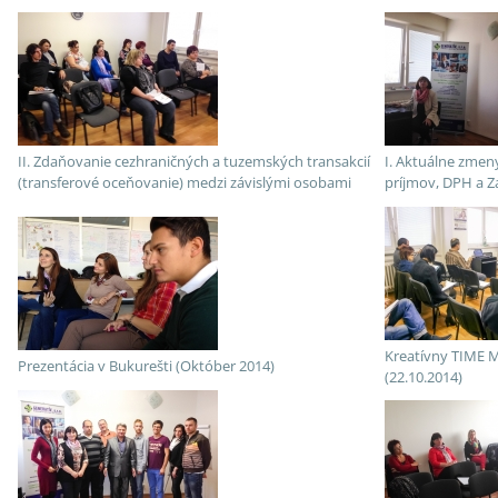
II. Zdaňovanie cezhraničných a tuzemských transakcií
I. Aktuálne zmeny
(transferové oceňovanie) medzi závislými osobami
príjmov, DPH a Z
Kreatívny TIME
Prezentácia v Bukurešti (Október 2014)
(22.10.2014)