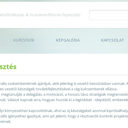
Jump to navigation
felnőttoktatás & humánerőforrás-fejlesztés
Search form
KURZUSOK
KÉPGALÉRIA
KAPCSOLAT
sztés
ális szakembereknek ajánljuk, akik jelenleg is vezető beosztásban vannak. A
s vezetői készségek továbbfejlesztésével a cég kulcsembereit ellássa.
k megtanulják a delegálás, a motiváció, a hosszú távú stratégiák megterve
át. Választ kapnak arra, hogyan hozzák ki a legtöbbet - idejükből, embereik
yi környezethez kapcsolódnak, ahol az új készségeket azonnal kipróbálhatják
iális igényeihez igazítjuk, ami azt jelenti, hogy a résztvevők konkrét projek
etnek.