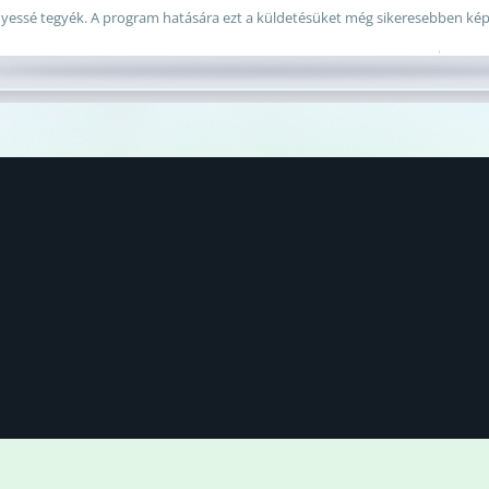
yessé tegyék. A program hatására ezt a küldetésüket még sikeresebben képe