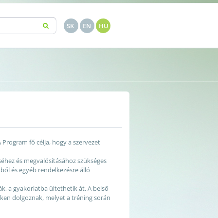
Search
SK
EN
HU
 Program fő célja, hogy a szervezet
zéséhez és megvalósításához szükséges
ből és egyéb rendelkezésre álló
, a gyakorlatba ültethetik át. A belső
teken dolgoznak, melyet a tréning során