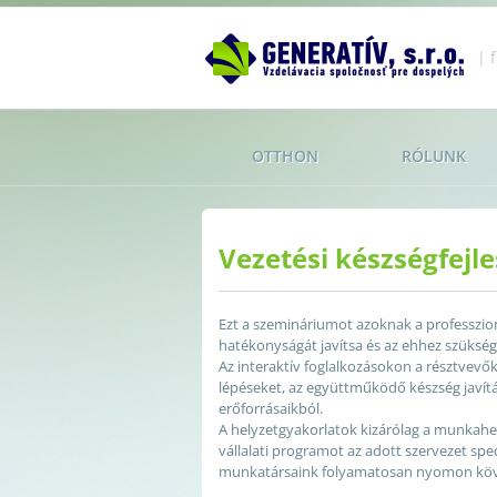
| 
OTTHON
RÓLUNK
Vezetési készségfejle
Ezt a szemináriumot azoknak a professzion
hatékonyságát javítsa és az ehhez szüksége
Az interaktív foglalkozásokon a résztvevő
lépéseket, az együttműködő készség javítás
erőforrásaikból.
A helyzetgyakorlatok kizárólag a munkahel
vállalati programot az adott szervezet spec
munkatársaink folyamatosan nyomon köv