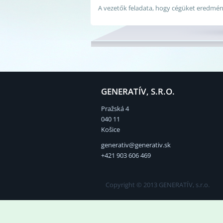
A vezetők feladata, hogy cégüket eredmén
GENERATÍV, S.R.O.
Pražská 4
040 11
Košice
generativ@generativ.sk
+421 903 606 469
Copyright © 2013 GENERATÍV, s.r.o.