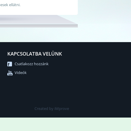
sek ellátni.
KAPCSOLATBA VELÜNK
Csatlakozz hozzánk
Videók
Created by iMprove