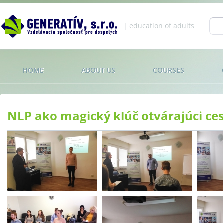
Jump to navigation
| education of adults
Se
fo
HOME
ABOUT US
COURSES
NLP ako magický klúč otvárajúci ces