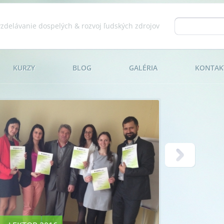
Jump to navigation
vzdelávanie dospelých & rozvoj ľudských zdrojov
Vyhľadáva
KURZY
BLOG
GALÉRIA
KONTAK