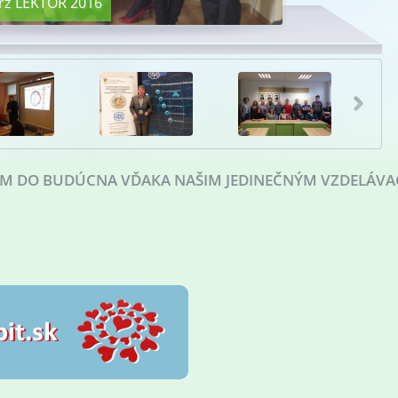
urz LEKTOR 2016
NÍM DO BUDÚCNA VĎAKA NAŠIM JEDINEČNÝM VZDELÁVA