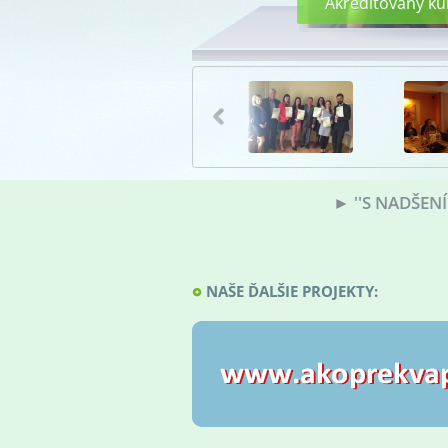
Akreditovaný k
► ''S NADŠE
NAŠE ĎALŠIE PROJEKTY: