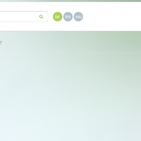
Hľadať
SK
EN
HU
nie
T