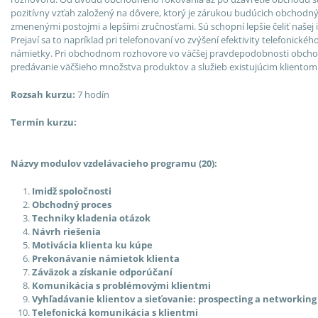
pozitívny vzťah založený na dôvere, ktorý je zárukou budúcich obchod
zmenenými postojmi a lepšími zručnosťami. Sú schopní lepšie čeliť našej i
Prejaví sa to napríklad pri telefonovaní vo zvýšení efektivity telefonickéh
námietky. Pri obchodnom rozhovore vo väčšej pravdepodobnosti obchod
predávanie väčšieho množstva produktov a služieb existujúcim klientom
Rozsah kurzu:
7 hodín
Termín kurzu:
Názvy modulov vzdelávacieho programu (20):
Imidž spoločnosti
Obchodný proces
Techniky kladenia otázok
Návrh riešenia
Motivácia klienta ku kúpe
Prekonávanie námietok klienta
Záväzok a získanie odporúčaní
Komunikácia s problémovými klientmi
Vyhľadávanie klientov a sieťovanie: prospecting a networking
Telefonická komunikácia s klientmi