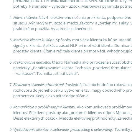
prekážka-jemu“). Technika kladenia otázok SPIN. Situačné otázky. P
potreby. Parameter – výhoda – úžitok. Maslowova pyramída potrieb.
Návrh riešenia.
Návrh efektívneho riešenia pre klienta, podporenéh
situáciu „výhra-výhra“. Rozdiel medzi „faktom“ a „tvrdením“. Fakty
praktického použitia. Vyjadrenie jedinečnosti.
Motivácia klienta ku kúpe.
Spôsoby motivácie klienta ku kúpe. Identifi
signály u klienta. Aplikácia zásad NLP pri motivácii klienta. Domin
predstáv klienta. Čítanie reči tela klienta pri motivácii. Vyhodnocujú
Prekonávanie námietok klienta.
Námietka ako prirodzená súčasť obcho
námietky. „Parafrázovanie“ klienta. Technika „pozitívnej formulácie
– vankúšov“. Technika „cíti, cítil, zistil“.
Záväzok a získanie odporúčaní.
Posledná fáza obchodného rokovania -
rozhovoru do jedného celku, vytvorenie tzv. mapy obchodného proc
partnerstva. Kedy a ako pýtať odporúčania.
Komunikácia s problémovými klientmi.
Ako komunikovať s problémovým
klientov. Efektívne postupy ako „prelomiť“ klientov odpor. Metóda „
Desať efektívnych otázok. Metóda efektívnej protihodnoty. Zanech
Vyhľadávanie klientov a sieťovanie: prospecting a networking.
Techniky 