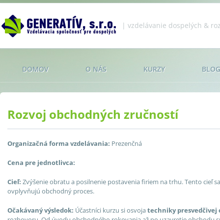
Jump to navigation
| vzdelávanie dospelých & roz
DOMOV
O NÁS
KURZY
BLO
Rozvoj obchodných zručností
Organizačná forma vzdelávania:
Prezenčná
Cena pre jednotlivca:
Cieľ:
Zvýšenie obratu a posilnenie postavenia firiem na trhu. Tento cieľ 
ovplyvňujú obchodný proces.
Očakávaný výsledok:
Účastníci kurzu si osvoja
techniky presvedčivej
rozhovoru. Od úvodu obchodného rokovania až po uzavretie obchodu sú úč