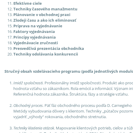
Efektívne ciele
Techniky časového manažmentu
Plánovanie v obchodnej praxi
Zlodeji času a ako ich eliminovať
Príprava na vyjednávanie
Faktory vyjednávania
Princípy vyjednávania
Vyjednávacie zručnosti
Presvedčivá prezentácia obchodníka
Techniky odolávania konkurencii
Stručný obsah vzdelávacieho programu (podľa jednotlivých modulo
Imidž spoločnosti.
Profesionálny imidž spoločnosti. Produkt ako pro
hodnota vzťahu so zákazníkom. Rola emócií a informácií. Význam i
Referenčná hodnota zákazníka. Štruktúra, fázy a stratégie vzťahu.
Obchodný proces.
Päť fáz obchodného procesu podľa D. Carnegieho a
Metódy vybudovania dôvery s klientom. Techniky „pútačov pozornost
vyjadriť „výhody“ rokovania, obchodného stretnutia.
Techniky kladenia otázok.
Mapovanie klientových potrieb, cieľov a tú