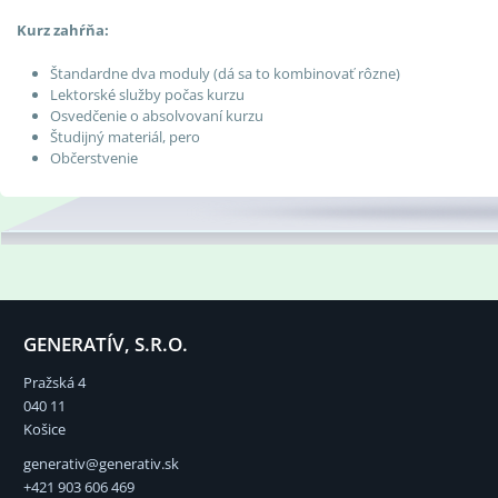
Kurz zahŕňa:
Štandardne dva moduly (dá sa to kombinovať rôzne)
Lektorské služby počas kurzu
Osvedčenie o absolvovaní kurzu
Študijný materiál, pero
Občerstvenie
GENERATÍV, S.R.O.
Pražská 4
040 11
Košice
generativ@generativ.sk
+421 903 606 469