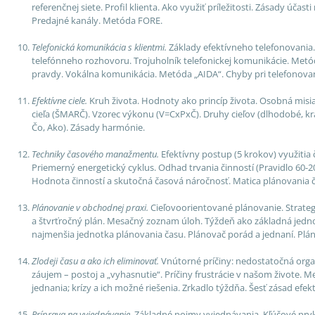
referenčnej siete. Profil klienta. Ako využiť príležitosti. Zásady úč
Predajné kanály. Metóda FORE.
Telefonická komunikácia s klientmi.
Základy efektívneho telefonovania. 
telefónneho rozhovoru. Trojuholník telefonickej komunikácie. Metód
pravdy. Vokálna komunikácia. Metóda „AIDA“. Chyby pri telefonovan
Efektívne ciele.
Kruh života. Hodnoty ako princíp života. Osobná misia
cieľa (ŠMARČ). Vzorec výkonu (V=CxPxČ). Druhy cieľov (dlhodobé, krá
Čo, Ako). Zásady harmónie.
Techniky časového manažmentu.
Efektívny postup (5 krokov) využitia
Priemerný energetický cyklus. Odhad trvania činností (Pravidlo 60-2
Hodnota činností a skutočná časová náročnosť. Matica plánovania č
Plánovanie v obchodnej praxi.
Cieľovoorientované plánovanie. Strateg
a štvrťročný plán. Mesačný zoznam úloh. Týždeň ako základná jednot
najmenšia jednotka plánovania času. Plánovač porád a jednaní. Plá
Zlodeji času a ako ich eliminovať.
Vnútorné príčiny: nedostatočná orga
záujem – postoj a „vyhasnutie“. Príčiny frustrácie v našom živote. Me
jednania; krízy a ich možné riešenia. Zrkadlo týždňa. Šesť zásad e
Príprava na vyjednávanie
. Základné pojmy vyjednávania. Kľúčové prvk