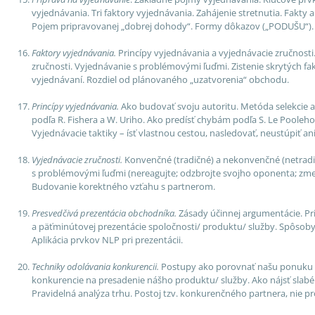
vyjednávania. Tri faktory vyjednávania. Zahájenie stretnutia. Fakt
Pojem pripravovanej „dobrej dohody“. Formy dôkazov („PODUŠU“).
Faktory vyjednávania.
Princípy vyjednávania a vyjednávacie zručnosti
zručnosti. Vyjednávanie s problémovými ľuďmi. Zistenie skrytých fak
vyjednávaní. Rozdiel od plánovaného „uzatvorenia“ obchodu.
Princípy vyjednávania.
Ako budovať svoju autoritu. Metóda selekcie 
podľa R. Fishera a W. Uriho. Ako predísť chybám podľa S. Le Pooleh
Vyjednávacie taktiky – ísť vlastnou cestou, nasledovať, neustúpiť an
Vyjednávacie zručnosti.
Konvenčné (tradičné) a nekonvenčné (netradi
s problémovými ľuďmi (nereagujte; odzbrojte svojho oponenta; zmeňte
Budovanie korektného vzťahu s partnerom.
Presvedčivá prezentácia obchodníka.
Zásady účinnej argumentácie. Pr
a päťminútovej prezentácie spoločnosti/ produktu/ služby. Spôsoby
Aplikácia prvkov NLP pri prezentácii.
Techniky odolávania konkurencii.
Postupy ako porovnať našu ponuku s 
konkurencie na presadenie nášho produktu/ služby. Ako nájsť slab
Pravidelná analýza trhu. Postoj tzv. konkurenčného partnera, nie pr